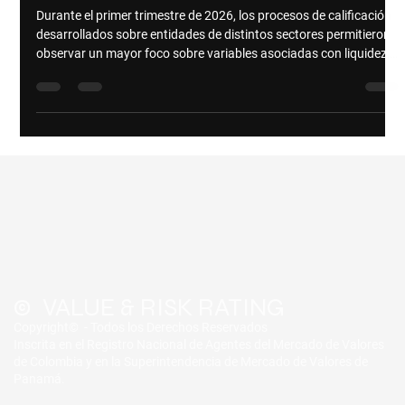
calificación realizados durante el 1T 2026
Durante el primer trimestre de 2026, los procesos de calificación
desarrollados sobre entidades de distintos sectores permitieron
observar un mayor foco sobre variables asociadas con liquidez,
estructura financiera, sostenibilidad operativa y capacidad de
adaptación, en un entorno económico más exigente. Estas
observaciones no corresponden a resultados individuales ni a
entidades específicas. Corresponden a una lectura agregada,
derivada de variables y focos de análisis ident
© VALUE & RISK RATING
Copyright© - Todos los Derechos Reservados
Inscrita en el Registro Nacional de Agentes del Mercado de Valores
de Colombia y en la Superintendencia de Mercado de Valores de