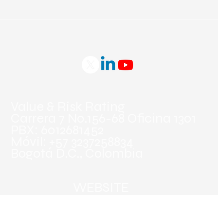
Panamá.
Value & Risk Rating
Carrera 7 No.156-68 Oficina 1301
PBX: 6012681452
Móvil: +57 3237258834
Bogotá D.C., Colombia
WEBSITE